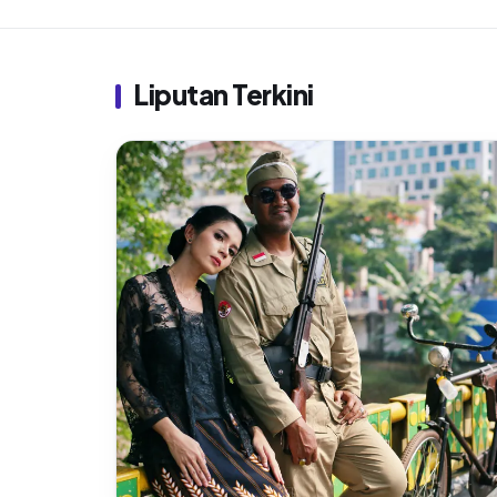
Liputan Terkini