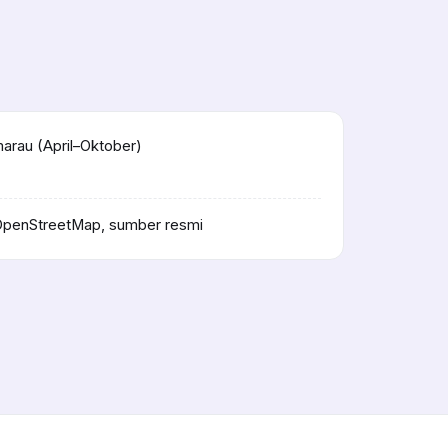
rau (April–Oktober)
OpenStreetMap, sumber resmi