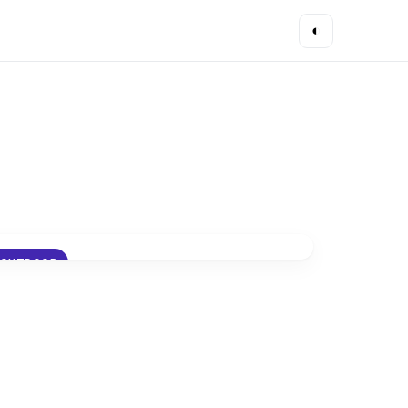
◐
S OUTDOOR
a Pantai dan Hutan Mangrove